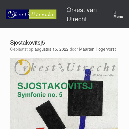
Ga
Orkest van
naar
de
Menu
Utrecht
inhoud
Sjostakovitsj5
Geplaatst op
augustus 15, 2022
door
Maarten Hogervorst