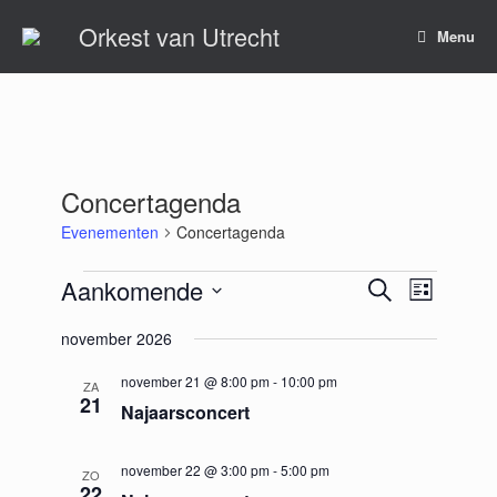
Ga
Orkest van Utrecht
naar
Menu
de
inhoud
Concertagenda
Evenementen
Concertagenda
Evenementen
Aankomende
Evenementen
Evenement
Zoeken
Lijst
Zoeken
weergaven
Selecteer
en
navigatie
november 2026
een
weergeven
datum.
navigatie
november 21 @ 8:00 pm
-
10:00 pm
ZA
21
Najaarsconcert
november 22 @ 3:00 pm
-
5:00 pm
ZO
22