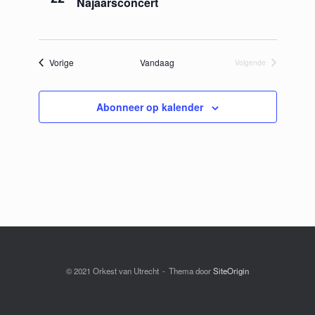
Najaarsconcert
Evenementen
Vorige
Vandaag
Volgende
Evenementen
Abonneer op kalender
© 2021 Orkest van Utrecht
Thema door
SiteOrigin