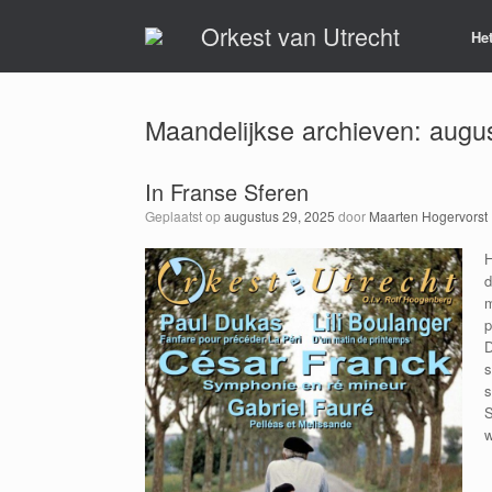
Ga
Orkest van Utrecht
naar
Het
de
inhoud
Maandelijkse archieven:
augu
In Franse Sferen
Geplaatst op
augustus 29, 2025
door
Maarten Hogervorst
H
d
m
p
D
s
s
S
w