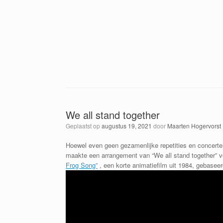
We all stand together
Geplaatst op
augustus 19, 2021
door
Maarten Hogervorst
Hoewel even geen gezamenlijke repetities en concerten
maakte een arrangement van “We all stand together” vo
Frog Song”
, een korte animatiefilm uit 1984, gebaseerd