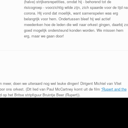
(halve) strijkersrepetities, omdat hij - behorend tot de
risicogroep - voorzichtig wilde zijn, zich spaarde voor de tijd na
corona. Hij vond dat moeilijk, want samenspelen was erg
belangrijk voor hem. Ondertussen bleef hij wel actief
meedenken hoe de leden die wél naar orkest gingen, daarbij zo
goed mogelijk ondersteund konden worden. We missen hem
erg, maar we gaan door!
 meer, doen we uiteraard nog wel leuke dingen! Dirigent Michiel van Vliet
or ons orkest. (Dit lied van Paul McCartney komt uit de film
“Rupert and the
 op het Britse stripfiguur Bruintje Beer (Rupert)).