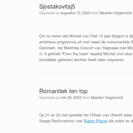
Sjostakovitsj5
Geplaatst op
augustus 15, 2022
door
Maarten Hogervorst
Om te vieren dat Michiel van Vliet 10 jaar dirigent i
ambitieus programma uit met naast de monumentale 5e
Gershwin, het Marimba Concert van Yagisawa met Michi
nr. 5 getiteld “From the heart” waarbij Michiel zich d
(inmiddels geboren) dochter heeft laten inspireren.
Romantiek ten top
Geplaatst op
mei 26, 2022
door
Maarten Hogervorst
Op 21 en 22 mei speelde het Orkest van Utrecht twee 
Sergej Rachmaninov met
Ruben Plazier
als solist en 