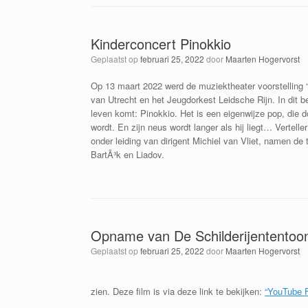
Kinderconcert Pinokkio
Geplaatst op
februari 25, 2022
door
Maarten Hogervorst
Op 13 maart 2022 werd de muziektheater voorstelling 
van Utrecht en het Jeugdorkest Leidsche Rijn. In dit
leven komt: Pinokkio. Het is een eigenwijze pop, die d
wordt. En zijn neus wordt langer als hij liegt… Vertel
onder leiding van dirigent Michiel van Vliet, namen d
BartÃ³k en Liadov.
Opname van De Schilderijententoon
Geplaatst op
februari 25, 2022
door
Maarten Hogervorst
zien. Deze film is via deze link te bekijken:
“YouTube 