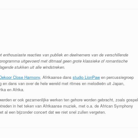
t enthousiaste reacties van publiek en deelnemers van de verschillende
programma uitgevoerd met ditmaal geen grote klassieke of romantische
dagende stukken uit alle windstreken.
Dekoor Close Harmony
, Afrikaanse dans
studio LionPaw
en percussiegroep
 en dans van over de hele wereld met ritmes en melodieën uit Japan,
ika en Afrika.
k werden er ook gezamenlijke werken ten gehore worden gebracht, zoals gospel
optreden in het teken van Afrikaanse muziek, met o.a. de African Symphony
t al een bijzonder concert dat we niet snel zullen vergeten.