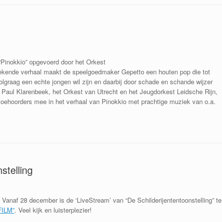
“Pinokkio” opgevoerd door het Orkest
 bekende verhaal maakt de speelgoedmaker Gepetto een houten pop die tot
olgraag een echte jongen wil zijn en daarbij door schade en schande wijzer
ler Paul Klarenbeek, het Orkest van Utrecht en het Jeugdorkest Leidsche Rijn,
e toehoorders mee in het verhaal van Pinokkio met prachtige muziek van o.a.
stelling
Va
naf 28 december is de ‘LiveStream’ van “De Schilderijententoonstelling” te
FILM”
. Veel kijk en luisterplezier!