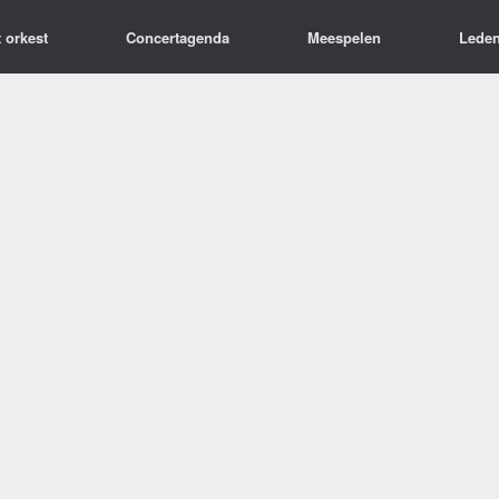
 orkest
Concertagenda
Meespelen
Lede