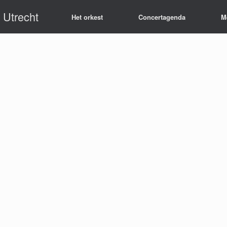
 Utrecht
Het orkest
Concertagenda
M
en Hogervorst