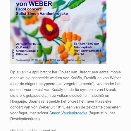
Op 13 en 14 april bracht het Orkest van Utrecht een aantal mooie
maar weinig gespeelde werken van Kodály, Dvořák en von Weber
(door de dirigent getypeerd als “vergeten groente”), waaronder het
concert voor orkest van Kodály en de 6e symfonie van Dvorak
die sterk gebaseerd zijn op volksmelodieën uit Tsjechië en
Hongarije. Daarnaast speelde het orkest het meer klassieke
concert van von Weber uit 1811, één van de zeldzame concerten
voor fagot, met soloist
Simon Vandenbroecke
(fagottist bij het
Residentieorkest).
Geplaatst in
Uncategorized
.