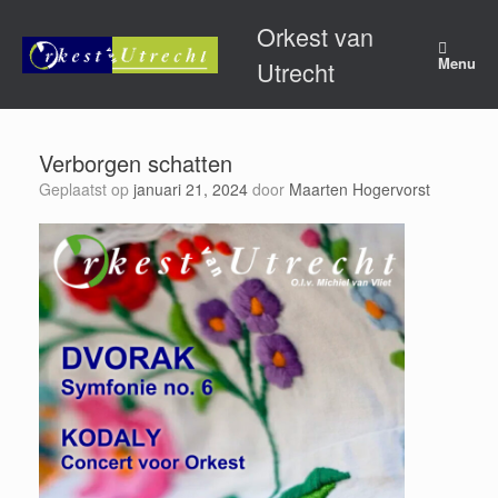
Ga
Orkest van
naar
de
Menu
Utrecht
inhoud
Verborgen schatten
Geplaatst op
januari 21, 2024
door
Maarten Hogervorst