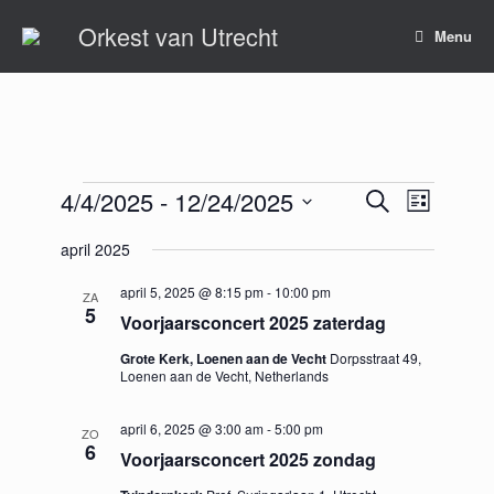
Ga
Orkest van Utrecht
naar
Menu
de
inhoud
Evenementen
4/4/2025
 - 
12/24/2025
Evenementen
Evenement
Zoeken
Lijst
Zoeken
weergaven
Selecteer
en
navigatie
april 2025
een
weergeven
datum.
navigatie
april 5, 2025 @ 8:15 pm
-
10:00 pm
ZA
5
Voorjaarsconcert 2025 zaterdag
Grote Kerk, Loenen aan de Vecht
Dorpsstraat 49,
Loenen aan de Vecht, Netherlands
april 6, 2025 @ 3:00 am
-
5:00 pm
ZO
6
Voorjaarsconcert 2025 zondag