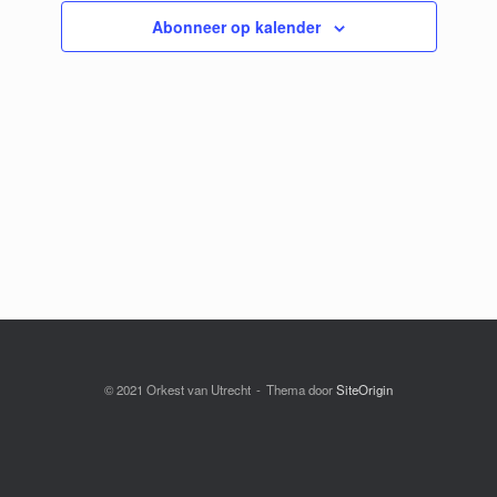
Abonneer op kalender
© 2021 Orkest van Utrecht
Thema door
SiteOrigin