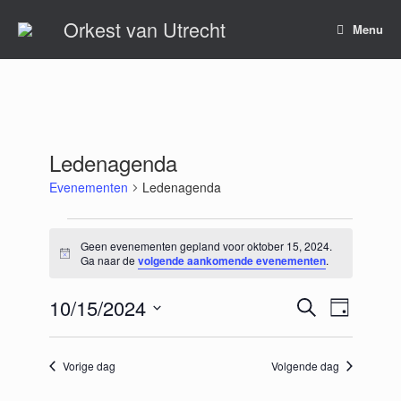
Ga
Orkest van Utrecht
naar
Menu
de
inhoud
Ledenagenda
Evenementen
Ledenagenda
Evenementen
in
Geen evenementen gepland voor oktober 15, 2024.
Bericht
oktober
Ga naar de
volgende aankomende evenementen
.
15,
2024
10/15/2024
Evenementen
Evenement
Zoeken
Dag
Zoeken
weergaven
Selecteer
en
navigatie
een
weergeven
datum.
Vorige dag
Volgende dag
navigatie