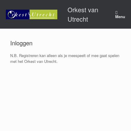
Ga
Orkest van
naar
de
Menu
Utrecht
inhoud
Inloggen
N.B. Registreren kan alleen als je meespeelt of mee gaat spelen
met het Orkest van Utrecht.
Gebruikersnaam of e-mail
*
Wachtwoord
*