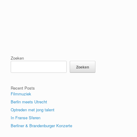
Aangemeld blijven
Registreren
Wachtwoord vergeten?
Zoeken
Zoeken
Recent Posts
Filmmuziek
Berlin meets Utrecht
Optreden met jong talent
In Franse Sferen
Berliner & Brandenburger Konzerte