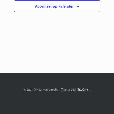
Abonneer op kalender
© 2021 Orkest van Utrecht
Thema door
SiteOrigin