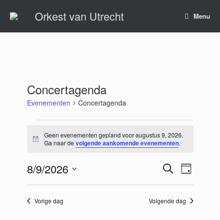
Ga
Orkest van Utrecht
naar
Menu
de
inhoud
Concertagenda
Evenementen
Concertagenda
Evenementen
in
Geen evenementen gepland voor augustus 9, 2026.
Bericht
augustus
Ga naar de
volgende aankomende evenementen
.
9,
2026
8/9/2026
Evenementen
Evenement
Zoeken
Dag
Zoeken
weergaven
Selecteer
en
navigatie
een
weergeven
datum.
Vorige dag
Volgende dag
navigatie